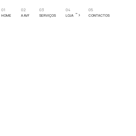
01
02
03
04
05
">
HOME
A AVF
SERVIÇOS
LOJA
CONTACTOS