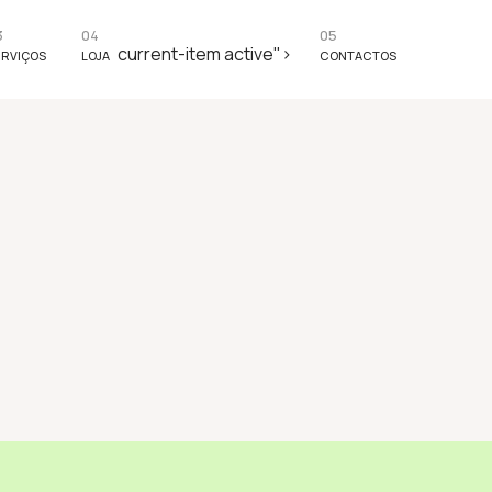
3
04
05
current-item active">
ERVIÇOS
LOJA
CONTACTOS