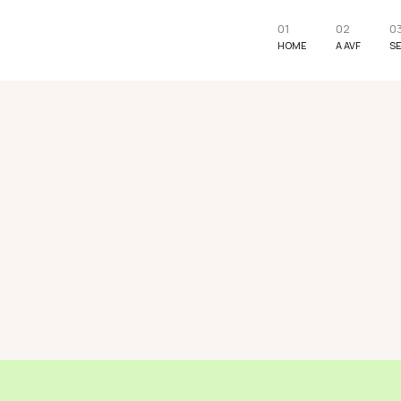
01
02
0
HOME
A AVF
S