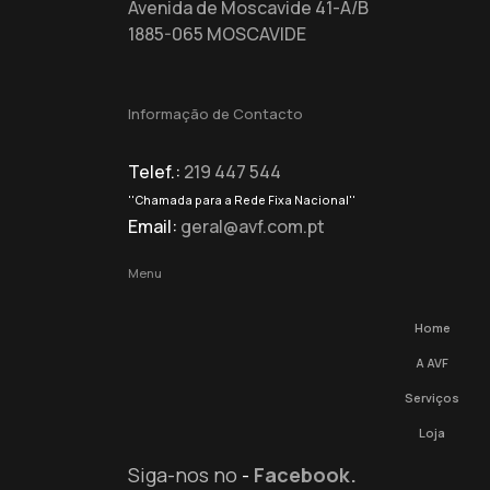
Avenida de Moscavide 41-A/B
1885-065 MOSCAVIDE
Informação de Contacto
Telef.:
219 447 544
''Chamada para a Rede Fixa Nacional''
Email:
geral@avf.com.pt
Menu
Home
A AVF
Serviços
Loja
Siga-nos no
-
Facebook.